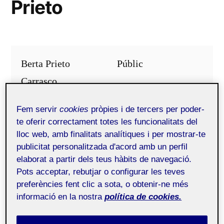
Prieto
Berta Prieto
Públic
Carrasco
Fem servir
cookies
pròpies i de tercers per poder-
te oferir correctament totes les funcionalitats del
Bones,
lloc web, amb finalitats analítiques i per mostrar-te
Em dic Berta Prieto, tinc
22
anys i visc a
publicitat personalitzada d'acord amb un perfil
elaborat a partir dels teus hàbits de navegació.
Barcelona. Sempre em costa molt fer
Pots acceptar, rebutjar o configurar les teves
presentacions perquè mai sé que dir sobre mi
preferències fent clic a sota, o obtenir-ne més
informació en la nostra
política de cookies.
i m’acabo sentint una mica ridícula, com si
estigués venent-me o obrint-me un perfil a