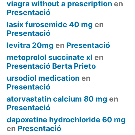
viagra without a prescription
en
Presentació
lasix furosemide 40 mg
en
Presentació
levitra 20mg
en
Presentació
metoprolol succinate xl
en
Presentació Berta Prieto
ursodiol medication
en
Presentació
atorvastatin calcium 80 mg
en
Presentació
dapoxetine hydrochloride 60 mg
en
Presentació