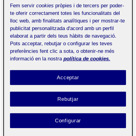
comentar
,
presentar
al RAC i decidir quins
Fem servir
cookies
pròpies i de tercers per poder-
te oferir correctament totes les funcionalitats del
continguts queden
públics
per als companys i
lloc web, amb finalitats analítiques i per mostrar-te
publicitat personalitzada d'acord amb un perfil
companyes de l’aula, del campus o la xarxa.
elaborat a partir dels teus hàbits de navegació.
Pots acceptar, rebutjar o configurar les teves
Si no veus cap contingut apart d’aquesta
preferències fent clic a sota, o obtenir-ne més
informació en la nostra
política de cookies.
entrada, pot ser per 3 raons:
Acceptar
Pot ser no has entrat al
sistema Folio i/o al
campus
i per tant veus la versió pública de
Rebutjar
l’Àgora.
També pot ser que sí que hagis entrat al
Configurar
campus però resulta que no pertanys a