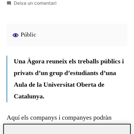
per
a
Deixa un comentari
Benvinguts
i
benvingudes!
Públic
Una Àgora reuneix els treballs públics i
privats d’un grup d’estudiants d’una
Aula de la Universitat Oberta de
Catalunya.
Aquí els companys i companyes podràn
compartir
les activitats de l’aula entre si,