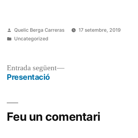
Publicat
Quelic Berga Carreras
17 setembre, 2019
per
Publicat
Uncategorized
en
Entrada
Entrada següent
següent:
Presentació
Navegació
d'entrades
Feu un comentari